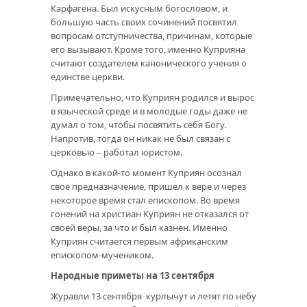
Карфагена. Был искусным богословом, и
большую часть своих сочинений посвятил
вопросам отступничества, причинам, которые
его вызывают. Кроме того, именно Куприяна
считают создателем канонического учения о
единстве церкви.
Примечательно, что Куприян родился и вырос
в языческой среде и в молодые годы даже не
думал о том, чтобы посвятить себя Богу.
Напротив, тогда он никак не был связан с
церковью – работал юристом.
Однако в какой-то момент Куприян осознал
свое предназначение, пришел к вере и через
некоторое время стал епископом. Во время
гонений на христиан Куприян не отказался от
своей веры, за что и был казнен. Именно
Куприян считается первым африканским
епископом-мучеником.
Народные приметы на 13 сентября
Журавли 13 сентября курлычут и летят по небу