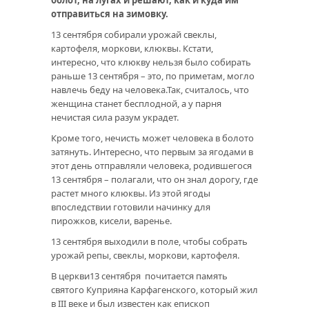
болот, на лугах и решают, как и куда им
отправиться на зимовку.
13 сентября собирали урожай свеклы,
картофеля, моркови, клюквы. Кстати,
интересно, что клюкву нельзя было собирать
раньше 13 сентября – это, по приметам, могло
навлечь беду на человека.Так, считалось, что
женщина станет бесплодной, а у парня
нечистая сила разум украдет.
Кроме того, нечисть может человека в болото
затянуть. Интересно, что первым за ягодами в
этот день отправляли человека, родившегося
13 сентября – полагали, что он знал дорогу, где
растет много клюквы. Из этой ягоды
впоследствии готовили начинку для
пирожков, кисели, варенье.
13 сентября выходили в поле, чтобы собрать
урожай репы, свеклы, моркови, картофеля.
В церкви13 сентября почитается память
святого Куприяна Карфагенского, который жил
в III веке и был известен как епископ