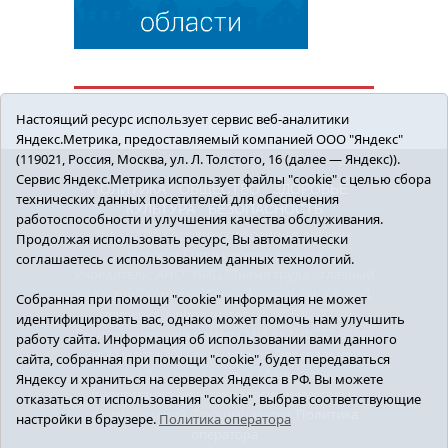
Настоящий ресурс использует сервис веб-аналитики
Яндекс.Метрика, предоставляемый компанией ООО "Яндекс"
(119021, Россия, Москва, ул. Л. Толстого, 16 (далее — Яндекс)).
Сервис Яндекс.Метрика использует файлы "cookie" с целью сбора
ПОЛИТИКА
ОБЩЕСТВО
ЗДОРОВЬЕ
технических данных посетителей для обеспечения
КУЛЬТУРА
БЕЗОПАСНОСТЬ
работоспособности и улучшения качества обслуживания.
16+ © 2018 Сорокинский район в деталях.
Продолжая использовать ресурс, Вы автоматически
Новости Сорокинского района
соглашаетесь с использованием данных технологий.
Учредитель: АНО "ИИЦ "Знамя труда", главный
редактор - Королюк Елена Анатольевна, e-mail:
Собранная при помощи "cookie" информация не может
znamenka@inbox.ru, тел.: 8(34550)2-27-30
идентифицировать вас, однако может помочь нам улучшить
Регистрационный номер СМИ Эл №ФС77-69142
работу сайта. Информация об использовании вами данного
от 24 марта 2017 г., выданное Федеральной
сайта, собранная при помощи "cookie", будет передаваться
службой по надзору в сфере связи,
Яндексу и храниться на серверах Яндекса в РФ. Вы можете
информационных технологий и массовых
отказаться от использования "cookie", выбрав соответствующие
коммуникаций (Роскомнадзор).
Политика
настройки в браузере.
Политика оператора
оператора