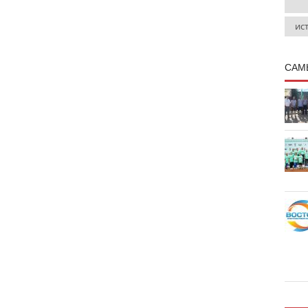
ис
САМ