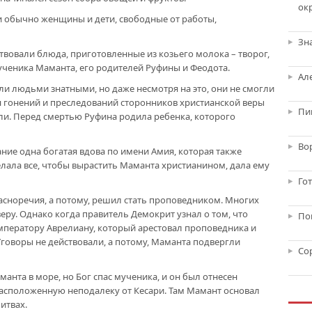
ок
 и обычно женщины и дети, свободные от работы,
Зн
твовали блюда, приготовленные из козьего молока – творог,
мученика Маманта, его родителей Руфины и Феодота.
Ал
ли людьми знатными, но даже несмотря на это, они не смогли
я гонений и преследований сторонников христианской веры
Пи
рли. Перед смертью Руфина родила ребенка, которого
Во
ние одна богатая вдова по имени Амия, которая также
елала все, чтобы вырастить Маманта христианином, дала ему
Го
сноречия, а потому, решил стать проповедником. Многих
еру. Однако когда правитель Демокрит узнал о том, что
По
мператору Аврелиану, который арестовал проповедника и
Уговоры не действовали, а потому, Маманта подвергли
Со
анта в море, но Бог спас мученика, и он был отнесен
расположенную неподалеку от Кесари. Там Мамант основал
итвах.