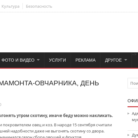
Культура
Безопасность
-->
ФОТО И ВИДЕО
УСЛУГИ
РЕКЛАМА
ДРУГОЕ
 МАМОНТА-ОВЧАРНИКА, ДЕНЬ
ОФИ
0
Ад
выгонять утром скотину, иначе беду можно накликать.
му
 покровителем овец и коз. В народе 15 сентября считали
шней надобности даже не выгонять скотину со двора.
Ду
 начинался сезон сбора овощей и фруктов.