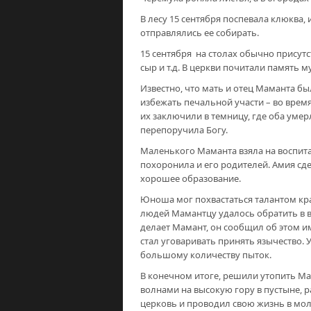
В лесу 15 сентября поспевала клюква,
отправлялись ее собирать.
15 сентября на столах обычно присутс
сыр и т.д. В церкви почитали память 
Известно, что мать и отец Маманта бы
избежать печальной участи – во врем
их заключили в темницу, где оба уме
перепоручила Богу.
Маленького Маманта взяла на воспита
похоронила и его родителей. Амия сд
хорошее образование.
Юноша мог похвастаться талантом кра
людей Мамантцу удалось обратить в в
делает Мамант, он сообщил об этом и
стал уговаривать принять язычество. 
большому количеству пыток.
В конечном итоге, решили утопить Мам
волнами на высокую гору в пустыне, 
церковь и проводил свою жизнь в мол