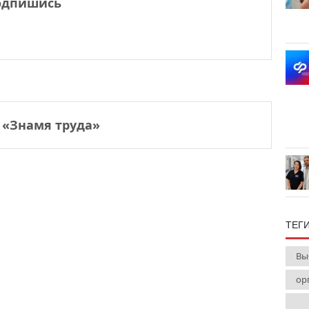
одпишись
 «Знамя труда»
ТЕГ
Вы
ор