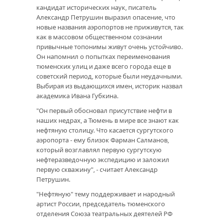
кандидат исторических наук, писатель
Александр Петрушин выразил опасение, что
новые названия аэропортов не приживутся, так
как в массовом общественном сознании
привычные топонимы живут очень устойчиво.
Он напомнил о попытках переименования
тюменских улиц и даже всего города еще в
советский период, которые были неудачными.
Выбирая из выдающихся имен, историк назвал
академика Ивана Губкина.
"Он первый обосновал присутствие нефти в
наших недрах, а Тюмень в мире все знают как
нефтяную столицу. Что касается сургутского
аэропорта - ему близок Фарман Салманов,
который возглавлял первую сургутскую
нефтеразведочную экспедицию и заложил
первую скважину", - считает Александр
Петрушин.
"Нефтяную" тему поддерживает и народный
артист России, председатель тюменского
отделения Союза театральных деятелей РФ