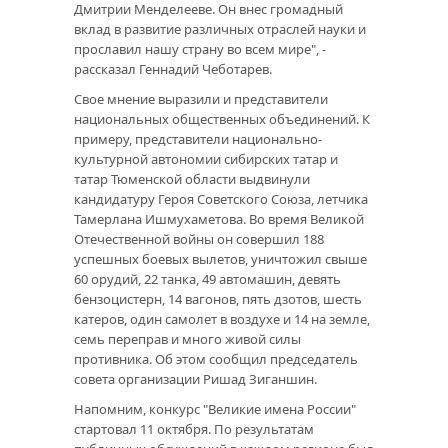
Дмитрии Менделееве. Он внес громадный
вклад в развитие различных отраслей науки и
прославил нашу страну во всем мире", -
рассказал Геннадий Чеботарев.
Свое мнение выразили и представители
национальных общественных объединений. К
примеру, представители национально-
культурной автономии сибирских татар и
татар Тюменской области выдвинули
кандидатуру Героя Советского Союза, летчика
Тамерлана Ишмухаметова. Во время Великой
Отечественной войны он совершил 188
успешных боевых вылетов, уничтожил свыше
60 орудий, 22 танка, 49 автомашин, девять
бензоцистерн, 14 вагонов, пять дзотов, шесть
катеров, один самолет в воздухе и 14 на земле,
семь переправ и много живой силы
противника. Об этом сообщил председатель
совета организации Ришад Зиганшин.
Напомним, конкурс "Великие имена России"
стартовал 11 октября. По результатам