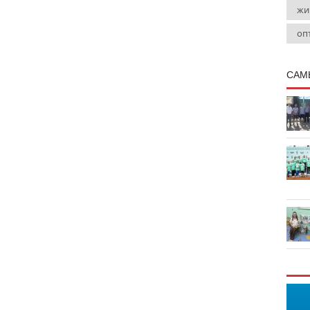
жи
оп
САМ