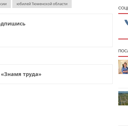
рсии
юбилей Тюменской области
CОЦ
одпишись
ПОС
 «Знамя труда»