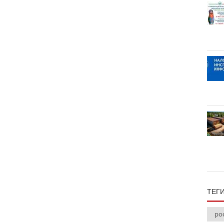
ТЕГ
ро