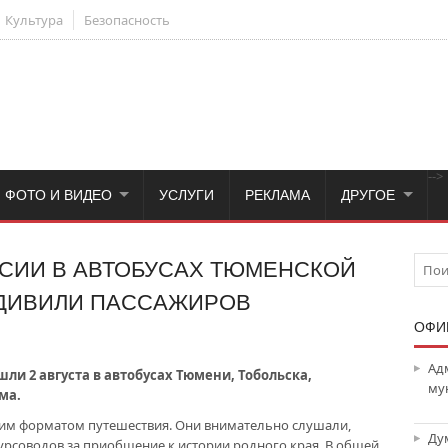
Культура
Безопасность
-->
ФОТО И ВИДЕО
УСЛУГИ
РЕКЛАМА
ДРУГОЕ
СИИ В АВТОБУСАХ ТЮМЕНСКОЙ
УДИВИЛИ ПАССАЖИРОВ
ОФИ
Ад
шли 2 августа в автобусах Тюмени, Тобольска,
му
ма.
им форматом путешествия. Они внимательно слушали,
Ду
урсоводов за приобщение к истории родного края. В общей