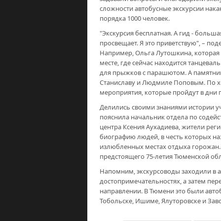
сложности автобусные экскурсии нака
порядка 1000 человек.
"Экскурсия бесплатная. А гид - больш
просвещает. Я это приветствую", – п
Например, Ольга Лутошкина, которая п
месте, где сейчас находится танцевал
для прыжков с парашютом. А памятни
Станиславу и Людмиле Поповым. По хо
мероприятия, которые пройдут в дни п
Делились своими знаниями истории уч
пояснила начальник отдела по содей
центра Ксения Аухадиева, жители рег
биографию людей, в честь которых н
излюбленных местах отдыха горожан.
предстоящего 75-летия Тюменской обл
Напомним, экскурсоводы заходили в а
достопримечательностях, а затем пер
направлении. В Тюмени это были автоб
Тобольске, Ишиме, Ялуторовске и Зав