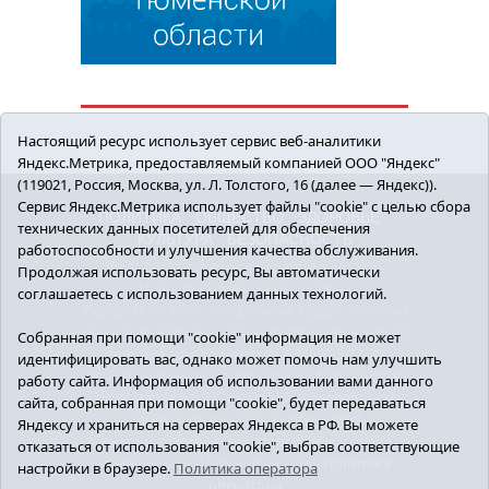
Настоящий ресурс использует сервис веб-аналитики
Яндекс.Метрика, предоставляемый компанией ООО "Яндекс"
(119021, Россия, Москва, ул. Л. Толстого, 16 (далее — Яндекс)).
Сервис Яндекс.Метрика использует файлы "cookie" с целью сбора
ПОЛИТИКА
ОБЩЕСТВО
ЗДОРОВЬЕ
технических данных посетителей для обеспечения
КУЛЬТУРА
БЕЗОПАСНОСТЬ
работоспособности и улучшения качества обслуживания.
16+ © 2018 Сорокинский район в деталях.
Продолжая использовать ресурс, Вы автоматически
Новости Сорокинского района
соглашаетесь с использованием данных технологий.
Учредитель: АНО "ИИЦ "Знамя труда", главный
редактор - Королюк Елена Анатольевна, e-mail:
Собранная при помощи "cookie" информация не может
znamenka@inbox.ru, тел.: 8(34550)2-27-30
идентифицировать вас, однако может помочь нам улучшить
Регистрационный номер СМИ Эл №ФС77-69142
работу сайта. Информация об использовании вами данного
от 24 марта 2017 г., выданное Федеральной
сайта, собранная при помощи "cookie", будет передаваться
службой по надзору в сфере связи,
Яндексу и храниться на серверах Яндекса в РФ. Вы можете
информационных технологий и массовых
отказаться от использования "cookie", выбрав соответствующие
коммуникаций (Роскомнадзор).
Политика
настройки в браузере.
Политика оператора
оператора