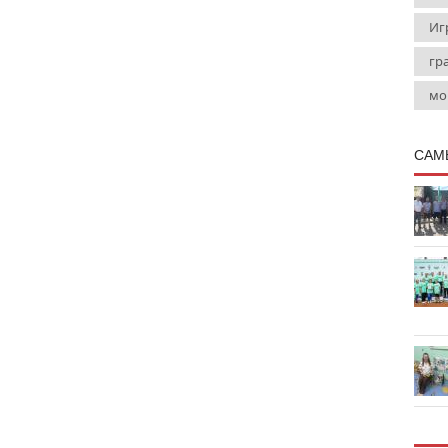
Иг
гр
мо
САМ