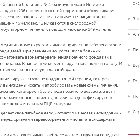
ок
х областной больницы № 4, базирующихся в Ишиме и
аходятся 296 пациентов со всей территории обслуживания
 соседние районы. Из них в Ишиме 115 пациентов, из
Зн
мации – 46 человек, 13 нуждаются в кислородной
амбулаторном лечении с ковидом находятся 349 жителей
Ал
у медицинскому округу мы имеем прирост по заболеваемости
Пи
 среди детей. При дальнейшем росте числа больных
ссматривать варианты увеличения коечного фонда как в
оспиталях. В настоящий момент вирус снова поднял голову. И
Во
 видим, - констатирует главный врач.
ации вируса. Он уже не поддается той терапии, которая
Го
чи вынуждены искать и апробировать новые схемы лечения.
ажению категорией были люди пожилого возраста, а дети
По
-положительные пациенты, то сейчас в день фиксируют в
тних с положительным ПЦР-статусом.
Со
 делает свое пагубное дело, - отметил Вячеслав Леонидович. -
с перед органами здравоохранения, - попытаться сдержать
своими осложнениями. Наиболее частое - вирусная ковидная