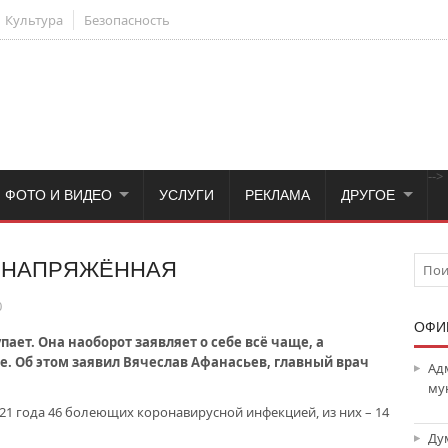
Культура
Безопасность
-->
ФОТО И ВИДЕО
УСЛУГИ
РЕКЛАМА
ДРУГОЕ
Е НАПРЯЖЁННАЯ
0
ОФИ
ает. Она наоборот заявляет о себе всё чаще, а
е. Об этом заявил Вячеслав Афанасьев, главный врач
Ад
му
21 года 46 болеющих коронавирусной инфекцией, из них – 14
Ду