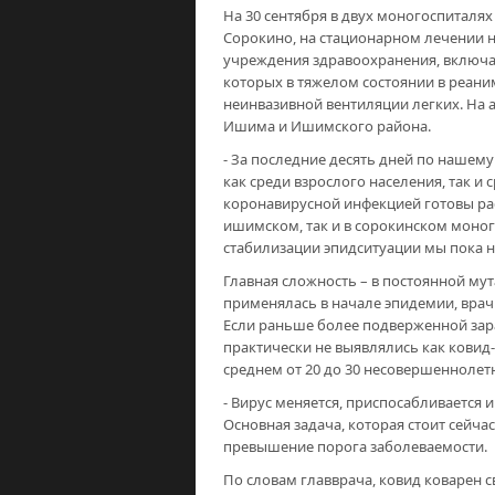
На 30 сентября в двух моногоспиталя
Сорокино, на стационарном лечении н
учреждения здравоохранения, включая
которых в тяжелом состоянии в реани
неинвазивной вентиляции легких. На 
Ишима и Ишимского района.
- За последние десять дней по нашем
как среди взрослого населения, так и
коронавирусной инфекцией готовы ра
ишимском, так и в сорокинском моног
стабилизации эпидситуации мы пока не
Главная сложность – в постоянной мут
применялась в начале эпидемии, вра
Если раньше более подверженной зар
практически не выявлялись как ковид
среднем от 20 до 30 несовершенноле
- Вирус меняется, приспосабливается и
Основная задача, которая стоит сейча
превышение порога заболеваемости.
По словам главврача, ковид коварен 