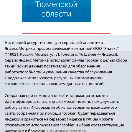
Настоящий ресурс использует сервис веб-аналитики
Яндекс.Метрика, предоставляемый компанией ООО "Яндекс"
(119021, Россия, Москва, ул. Л. Толстого, 16 (далее — Яндекс)).
Сервис Яндекс.Метрика использует файлы "cookie" с целью сбора
ПОЛИТИКА
ОБЩЕСТВО
ЗДОРОВЬЕ
технических данных посетителей для обеспечения
КУЛЬТУРА
БЕЗОПАСНОСТЬ
работоспособности и улучшения качества обслуживания.
16+ © 2018 Сорокинский район в деталях.
Продолжая использовать ресурс, Вы автоматически
Новости Сорокинского района
соглашаетесь с использованием данных технологий.
Учредитель: АНО "ИИЦ "Знамя труда", главный
редактор - Королюк Елена Анатольевна, e-mail:
Собранная при помощи "cookie" информация не может
znamenka@inbox.ru, тел.: 8(34550)2-27-30
идентифицировать вас, однако может помочь нам улучшить
Регистрационный номер СМИ Эл №ФС77-69142
работу сайта. Информация об использовании вами данного
от 24 марта 2017 г., выданное Федеральной
сайта, собранная при помощи "cookie", будет передаваться
службой по надзору в сфере связи,
Яндексу и храниться на серверах Яндекса в РФ. Вы можете
информационных технологий и массовых
отказаться от использования "cookie", выбрав соответствующие
коммуникаций (Роскомнадзор).
Политика
настройки в браузере.
Политика оператора