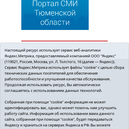
Настоящий ресурс использует сервис веб-аналитики
Яндекс.Метрика, предоставляемый компанией ООО "Яндекс"
(119021, Россия, Москва, ул. Л. Толстого, 16 (далее — Яндекс)).
Сервис Яндекс.Метрика использует файлы "cookie" с целью сбора
ПОЛИТИКА
ОБЩЕСТВО
ЗДОРОВЬЕ
технических данных посетителей для обеспечения
КУЛЬТУРА
БЕЗОПАСНОСТЬ
работоспособности и улучшения качества обслуживания.
16+ © 2018 Сорокинский район в деталях.
Продолжая использовать ресурс, Вы автоматически
Новости Сорокинского района
соглашаетесь с использованием данных технологий.
Учредитель: АНО "ИИЦ "Знамя труда", главный
редактор - Королюк Елена Анатольевна, e-mail:
Собранная при помощи "cookie" информация не может
znamenka@inbox.ru, тел.: 8(34550)2-27-30
идентифицировать вас, однако может помочь нам улучшить
Регистрационный номер СМИ Эл №ФС77-69142
работу сайта. Информация об использовании вами данного
от 24 марта 2017 г., выданное Федеральной
сайта, собранная при помощи "cookie", будет передаваться
службой по надзору в сфере связи,
Яндексу и храниться на серверах Яндекса в РФ. Вы можете