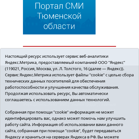
Настоящий ресурс использует сервис веб-аналитики
Яндекс.Метрика, предоставляемый компанией ООО "Яндекс"
(119021, Россия, Москва, ул. Л. Толстого, 16 (далее — Яндекс)).
Сервис Яндекс.Метрика использует файлы "cookie" с целью сбора
ПОЛИТИКА
ОБЩЕСТВО
ЗДОРОВЬЕ
технических данных посетителей для обеспечения
КУЛЬТУРА
БЕЗОПАСНОСТЬ
работоспособности и улучшения качества обслуживания.
16+ © 2018 Сорокинский район в деталях.
Продолжая использовать ресурс, Вы автоматически
Новости Сорокинского района
соглашаетесь с использованием данных технологий.
Учредитель: АНО "ИИЦ "Знамя труда", главный
редактор - Королюк Елена Анатольевна, e-mail:
Собранная при помощи "cookie" информация не может
znamenka@inbox.ru, тел.: 8(34550)2-27-30
идентифицировать вас, однако может помочь нам улучшить
Регистрационный номер СМИ Эл №ФС77-69142
работу сайта. Информация об использовании вами данного
от 24 марта 2017 г., выданное Федеральной
сайта, собранная при помощи "cookie", будет передаваться
службой по надзору в сфере связи,
Яндексу и храниться на серверах Яндекса в РФ. Вы можете