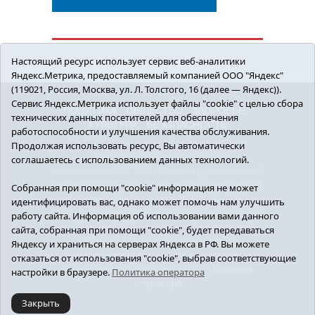
Настоящий ресурс использует сервис веб-аналитики
Яндекс.Метрика, предоставляемый компанией ООО "Яндекс"
(119021, Россия, Москва, ул. Л. Толстого, 16 (далее — Яндекс)).
Сервис Яндекс.Метрика использует файлы "cookie" с целью сбора
ПОЛИТИКА
ОБЩЕСТВО
ЗДОРОВЬЕ
технических данных посетителей для обеспечения
КУЛЬТУРА
БЕЗОПАСНОСТЬ
работоспособности и улучшения качества обслуживания.
16+ © 2018 Сорокинский район в деталях.
Продолжая использовать ресурс, Вы автоматически
Новости Сорокинского района
соглашаетесь с использованием данных технологий.
Учредитель: АНО "ИИЦ "Знамя труда", главный
редактор - Королюк Елена Анатольевна, e-mail:
Собранная при помощи "cookie" информация не может
znamenka@inbox.ru, тел.: 8(34550)2-27-30
идентифицировать вас, однако может помочь нам улучшить
Регистрационный номер СМИ Эл №ФС77-69142
работу сайта. Информация об использовании вами данного
от 24 марта 2017 г., выданное Федеральной
сайта, собранная при помощи "cookie", будет передаваться
службой по надзору в сфере связи,
Яндексу и храниться на серверах Яндекса в РФ. Вы можете
информационных технологий и массовых
отказаться от использования "cookie", выбрав соответствующие
коммуникаций (Роскомнадзор).
Политика
настройки в браузере.
Политика оператора
оператора
Закрыть