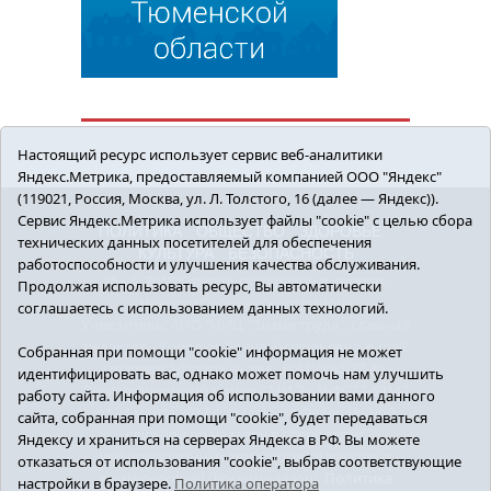
Настоящий ресурс использует сервис веб-аналитики
Яндекс.Метрика, предоставляемый компанией ООО "Яндекс"
(119021, Россия, Москва, ул. Л. Толстого, 16 (далее — Яндекс)).
Сервис Яндекс.Метрика использует файлы "cookie" с целью сбора
ПОЛИТИКА
ОБЩЕСТВО
ЗДОРОВЬЕ
технических данных посетителей для обеспечения
КУЛЬТУРА
БЕЗОПАСНОСТЬ
работоспособности и улучшения качества обслуживания.
16+ © 2018 Сорокинский район в деталях.
Продолжая использовать ресурс, Вы автоматически
Новости Сорокинского района
соглашаетесь с использованием данных технологий.
Учредитель: АНО "ИИЦ "Знамя труда", главный
редактор - Королюк Елена Анатольевна, e-mail:
Собранная при помощи "cookie" информация не может
znamenka@inbox.ru, тел.: 8(34550)2-27-30
идентифицировать вас, однако может помочь нам улучшить
Регистрационный номер СМИ Эл №ФС77-69142
работу сайта. Информация об использовании вами данного
от 24 марта 2017 г., выданное Федеральной
сайта, собранная при помощи "cookie", будет передаваться
службой по надзору в сфере связи,
Яндексу и храниться на серверах Яндекса в РФ. Вы можете
информационных технологий и массовых
отказаться от использования "cookie", выбрав соответствующие
коммуникаций (Роскомнадзор).
Политика
настройки в браузере.
Политика оператора