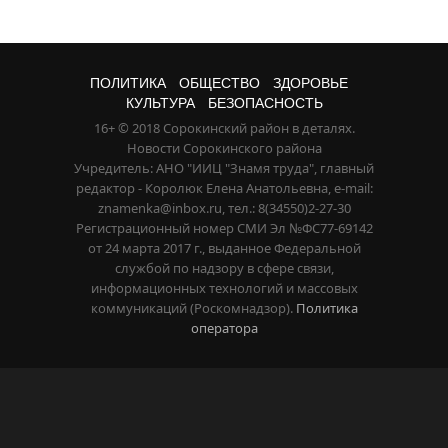
ПОЛИТИКА
ОБЩЕСТВО
ЗДОРОВЬЕ
КУЛЬТУРА
БЕЗОПАСНОСТЬ
16+ © 2018 Сорокинский район в деталях.
Новости Сорокинского района
Учредитель: АНО "ИИЦ "Знамя труда", главный
редактор - Королюк Елена Анатольевна, e-mail:
znamenka@inbox.ru, тел.: 8(34550)2-27-30
Регистрационный номер СМИ Эл №ФС77-69142
от 24 марта 2017 г., выданное Федеральной
службой по надзору в сфере связи,
информационных технологий и массовых
коммуникаций (Роскомнадзор).
Политика
оператора