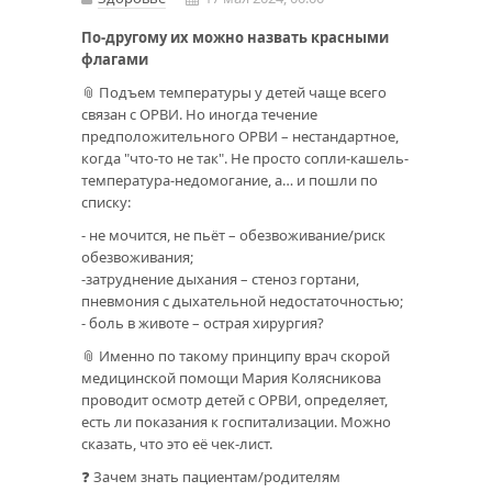
По-другому их можно назвать красными
флагами
📎 Подъем температуры у детей чаще всего
связан с ОРВИ. Но иногда течение
предположительного ОРВИ – нестандартное,
когда "что-то не так". Не просто сопли-кашель-
температура-недомогание, а… и пошли по
списку:
- не мочится, не пьёт – обезвоживание/риск
обезвоживания;
-затруднение дыхания – стеноз гортани,
пневмония с дыхательной недостаточностью;
- боль в животе – острая хирургия?
📎 Именно по такому принципу врач скорой
медицинской помощи Мария Колясникова
проводит осмотр детей с ОРВИ, определяет,
есть ли показания к госпитализации. Можно
сказать, что это её чек-лист.
❓ Зачем знать пациентам/родителям