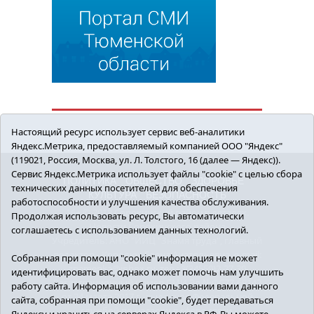
Настоящий ресурс использует сервис веб-аналитики
Яндекс.Метрика, предоставляемый компанией ООО "Яндекс"
(119021, Россия, Москва, ул. Л. Толстого, 16 (далее — Яндекс)).
Сервис Яндекс.Метрика использует файлы "cookie" с целью сбора
ПОЛИТИКА
ОБЩЕСТВО
ЗДОРОВЬЕ
технических данных посетителей для обеспечения
КУЛЬТУРА
БЕЗОПАСНОСТЬ
работоспособности и улучшения качества обслуживания.
16+ © 2018 Сорокинский район в деталях.
Продолжая использовать ресурс, Вы автоматически
Новости Сорокинского района
соглашаетесь с использованием данных технологий.
Учредитель: АНО "ИИЦ "Знамя труда", главный
редактор - Королюк Елена Анатольевна, e-mail:
Собранная при помощи "cookie" информация не может
znamenka@inbox.ru, тел.: 8(34550)2-27-30
идентифицировать вас, однако может помочь нам улучшить
Регистрационный номер СМИ Эл №ФС77-69142
работу сайта. Информация об использовании вами данного
от 24 марта 2017 г., выданное Федеральной
сайта, собранная при помощи "cookie", будет передаваться
службой по надзору в сфере связи,