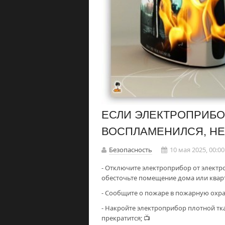
ЕСЛИ ЭЛЕКТРОПРИБО
ВОСПЛАМЕНИЛСЯ, Н
Безопасность
10 мая 2025, 00:00
- Отключите электроприбор от электрос
обесточьте помещение дома или кварт
- Сообщите о пожаре в пожарную охрану
- Накройте электроприбор плотной тк
прекратится; 📺