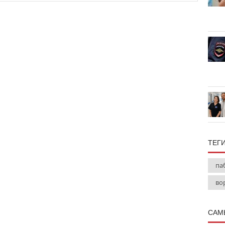
ТЕГ
па
во
САМ