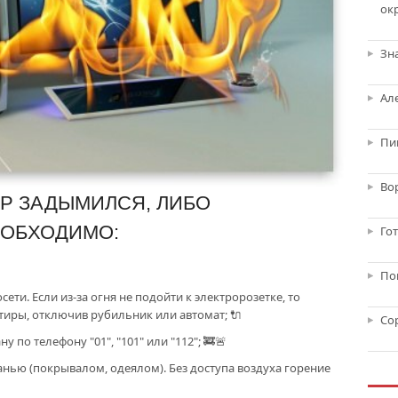
ок
Зн
Ал
Пи
Во
Р ЗАДЫМИЛСЯ, ЛИБО
ЕОБХОДИМО:
Го
По
ети. Если из-за огня не подойти к электророзетке, то
иры, отключив рубильник или автомат; 🔌
Со
 по телефону "01", "101" или "112"; 🚒🚨
анью (покрывалом, одеялом). Без доступа воздуха горение