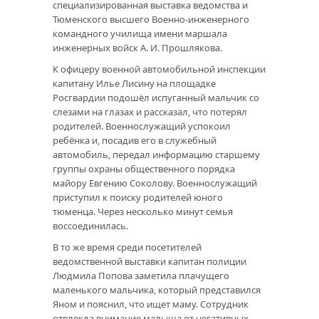
специализированная выставка ведомства и
Тюменского высшего Военно-инженерного
командного училища имени маршала
инженерных войск А. И. Прошлякова.
К офицеру военной автомобильной инспекции
капитану Илье Лисину на площадке
Росгвардии подошёл испуганный мальчик со
слезами на глазах и рассказал, что потерял
родителей. Военнослужащий успокоил
ребёнка и, посадив его в служебный
автомобиль, передал информацию старшему
группы охраны общественного порядка
майору Евгению Соколову. Военнослужащий
приступил к поиску родителей юного
тюменца. Через несколько минут семья
воссоединилась.
В то же время среди посетителей
ведомственной выставки капитан полиции
Людмила Попова заметила плачущего
маленького мальчика, который представился
Яном и пояснил, что ищет маму. Сотрудник
отвлекла внимание малыша от негативных