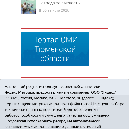
Награда за смелость
06 августа 2026
Настоящий ресурс использует сервис веб-аналитики
Яндекс.Метрика, предоставляемый компанией ООО "Яндекс"
(119021, Россия, Москва, ул. Л. Толстого, 16 (далее — Яндекс)).
Сервис Яндекс.Метрика использует файлы "cookie" с целью сбора
ПОЛИТИКА
ОБЩЕСТВО
ЗДОРОВЬЕ
технических данных посетителей для обеспечения
КУЛЬТУРА
БЕЗОПАСНОСТЬ
работоспособности и улучшения качества обслуживания.
16+ © 2018 Сорокинский район в деталях.
Продолжая использовать ресурс, Вы автоматически
Новости Сорокинского района
соглашаетесь с использованием данных технологий.