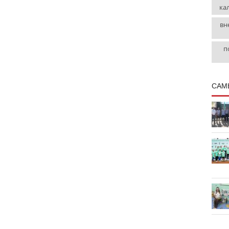
ка
вн
п
САМ