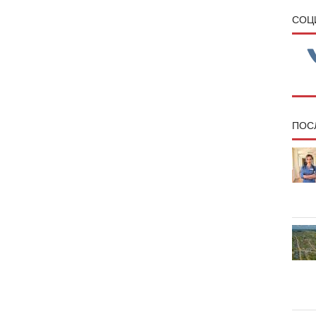
CОЦ
ПОС