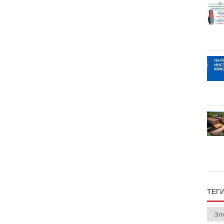
ТЕГ
Зл