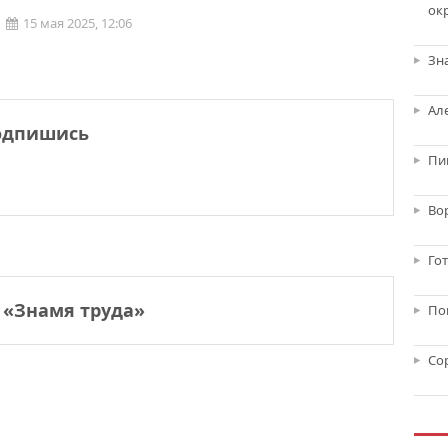
ок
15 мая 2025, 12:06
Зн
Ал
одпишись
Пи
Во
Го
 «Знамя труда»
По
Со