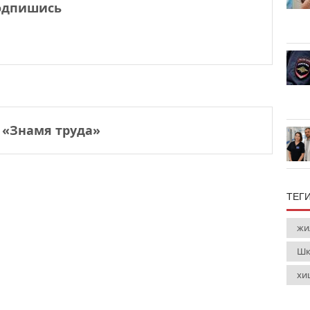
одпишись
 «Знамя труда»
ТЕГ
жи
Шк
хи