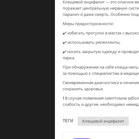
Клещевой энцефалит — это опасное ви
поражает центральную нервную систе
паралич и даже смерть. Особенно по
Меры предосторожности:
✔️ избегать прогулок в местах с высок
✔️ использовать репелленты;
✔️ носить закрытую одежду и проводи
парка.
При обнаружении на себе клеща нельз
за помощью к специалистам в медици
Своевременная диагностика и лечение
сохранить здоровье.
❗️ В случае появления симптомов забол
слабость и другие, необходимо неме
Клещевой энцефалит
ТЕГИ