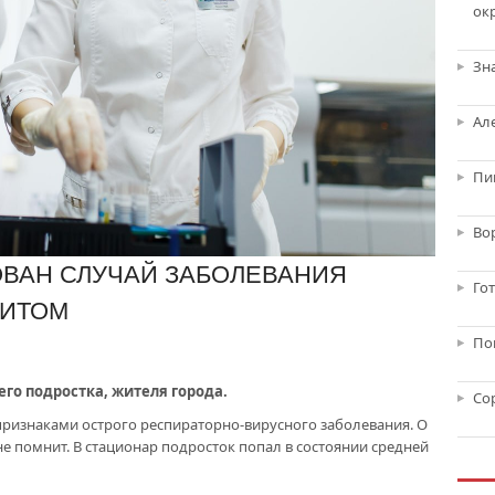
ок
Зн
Ал
Пи
Во
ВАН СЛУЧАЙ ЗАБОЛЕВАНИЯ
Го
ЛИТОМ
По
го подростка, жителя города.
Со
 признаками острого респираторно-вирусного заболевания. О
 не помнит. В стационар подросток попал в состоянии средней