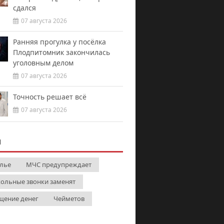
сдался
07 августа 2026
Ранняя прогулка у посёлка
Плодпитомник закончилась
уголовным делом
07 августа 2026
Точность решает всё
07 августа 2026
И
лье
МЧС предупреждает
ольные звонки заменят
щение денег
Чейметов