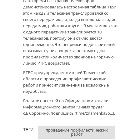
В это время на экранах телевизоров
демонстрировалась настроечная таблица. При
этом каждый телеканал транслировался со
своего передатчика, и, когда выключался один
передатчик, работали другие. В мультиплексах
с одного передатчика транслируется 10
телеканалов, поэтому они отключаются
одновременно. Это непривычно для зрителей
и вызывает у них вопросы, поэтому в дни
профилактик количество звонков на горячую
линию РТРС возрастает.
РТРС предупреждает жителей Тюменской
области о проведении профилактических
работ и приносит извинения за возможные
неудобства.
Больше новостей на Официальном канале
информационного центра "Знамя труда"
с.Б.Сорокино, подпишись (
t.me/znamenkaSo...
).
проведение профилактических
ТЕГИ
работ