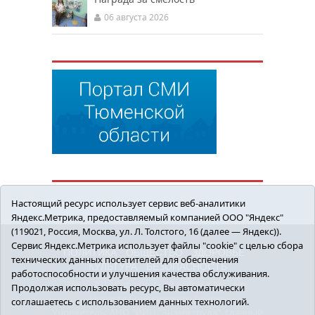
06 августа 2026
Настоящий ресурс использует сервис веб-аналитики
Яндекс.Метрика, предоставляемый компанией ООО "Яндекс"
(119021, Россия, Москва, ул. Л. Толстого, 16 (далее — Яндекс)).
Сервис Яндекс.Метрика использует файлы "cookie" с целью сбора
ПОЛИТИКА
ОБЩЕСТВО
ЗДОРОВЬЕ
технических данных посетителей для обеспечения
КУЛЬТУРА
БЕЗОПАСНОСТЬ
работоспособности и улучшения качества обслуживания.
16+ © 2018 Сорокинский район в деталях.
Продолжая использовать ресурс, Вы автоматически
Новости Сорокинского района
соглашаетесь с использованием данных технологий.
Учредитель: АНО "ИИЦ "Знамя труда", главный