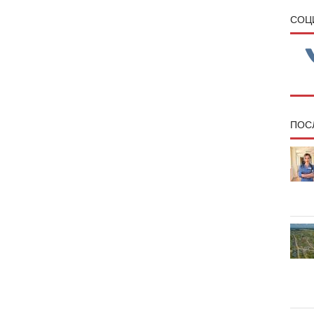
CОЦ
ПОС