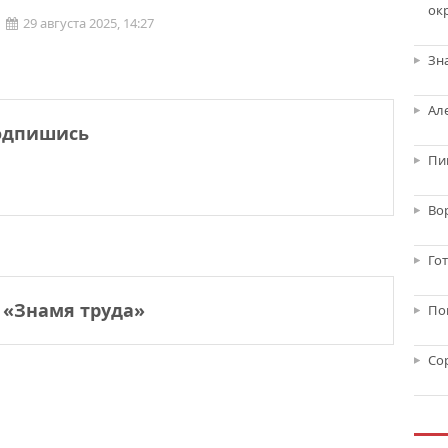
ок
29 августа 2025, 14:27
Зн
Ал
одпишись
Пи
Во
Го
 «Знамя труда»
По
Со