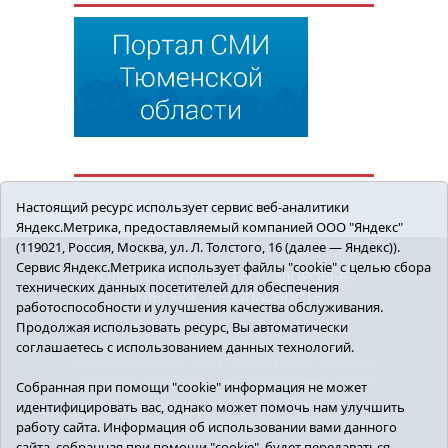
Настоящий ресурс использует сервис веб-аналитики
Яндекс.Метрика, предоставляемый компанией ООО "Яндекс"
(119021, Россия, Москва, ул. Л. Толстого, 16 (далее — Яндекс)).
Сервис Яндекс.Метрика использует файлы "cookie" с целью сбора
ПОЛИТИКА
ОБЩЕСТВО
ЗДОРОВЬЕ
технических данных посетителей для обеспечения
КУЛЬТУРА
БЕЗОПАСНОСТЬ
работоспособности и улучшения качества обслуживания.
16+ © 2018 Сорокинский район в деталях.
Продолжая использовать ресурс, Вы автоматически
Новости Сорокинского района
соглашаетесь с использованием данных технологий.
Учредитель: АНО "ИИЦ "Знамя труда", главный
редактор - Королюк Елена Анатольевна, e-mail:
Собранная при помощи "cookie" информация не может
znamenka@inbox.ru, тел.: 8(34550)2-27-30
идентифицировать вас, однако может помочь нам улучшить
Регистрационный номер СМИ Эл №ФС77-69142
работу сайта. Информация об использовании вами данного
от 24 марта 2017 г., выданное Федеральной
сайта, собранная при помощи "cookie", будет передаваться