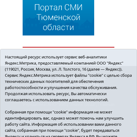
Настоящий ресурс использует сервис веб-аналитики
Яндекс.Метрика, предоставляемый компанией ООО "Яндекс"
(119021, Россия, Москва, ул. Л. Толстого, 16 (далее — Яндекс)).
Сервис Яндекс.Метрика использует файлы "cookie" с целью сбора
ПОЛИТИКА
ОБЩЕСТВО
ЗДОРОВЬЕ
технических данных посетителей для обеспечения
КУЛЬТУРА
БЕЗОПАСНОСТЬ
работоспособности и улучшения качества обслуживания.
16+ © 2018 Сорокинский район в деталях.
Продолжая использовать ресурс, Вы автоматически
Новости Сорокинского района
соглашаетесь с использованием данных технологий.
Учредитель: АНО "ИИЦ "Знамя труда", главный
редактор - Королюк Елена Анатольевна, e-mail:
Собранная при помощи "cookie" информация не может
znamenka@inbox.ru, тел.: 8(34550)2-27-30
идентифицировать вас, однако может помочь нам улучшить
Регистрационный номер СМИ Эл №ФС77-69142
работу сайта. Информация об использовании вами данного
от 24 марта 2017 г., выданное Федеральной
сайта, собранная при помощи "cookie", будет передаваться
службой по надзору в сфере связи,
Яндексу и храниться на серверах Яндекса в РФ. Вы можете