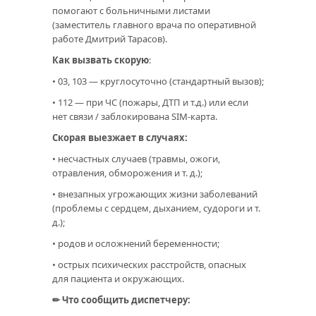
помогают с больничными листами
(заместитель главного врача по оперативной
работе Дмитрий Тарасов).
Как вызвать скорую
:
• 03, 103 — круглосуточно (стандартный вызов);
• 112 — при ЧС (пожары, ДТП и т.д.) или если
нет связи / заблокирована SIM‑карта.
Скорая выезжает в случаях:
• несчастных случаев (травмы, ожоги,
отравления, обморожения и т. д.);
• внезапных угрожающих жизни заболеваний
(проблемы с сердцем, дыханием, судороги и т.
д.);
• родов и осложнений беременности;
• острых психических расстройств, опасных
для пациента и окружающих.
✏ Что сообщить диспетчеру: