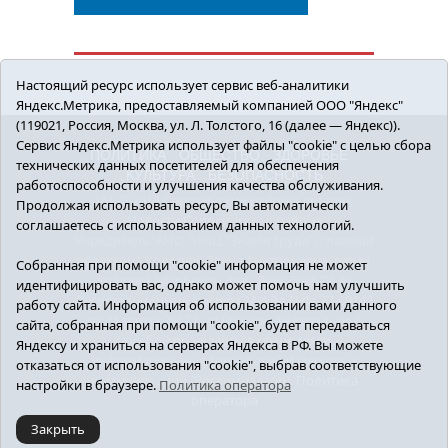
Настоящий ресурс использует сервис веб-аналитики
Яндекс.Метрика, предоставляемый компанией ООО "Яндекс"
(119021, Россия, Москва, ул. Л. Толстого, 16 (далее — Яндекс)).
Сервис Яндекс.Метрика использует файлы "cookie" с целью сбора
ПОЛИТИКА
ОБЩЕСТВО
ЗДОРОВЬЕ
технических данных посетителей для обеспечения
КУЛЬТУРА
БЕЗОПАСНОСТЬ
работоспособности и улучшения качества обслуживания.
16+ © 2018 Сорокинский район в деталях.
Продолжая использовать ресурс, Вы автоматически
Новости Сорокинского района
соглашаетесь с использованием данных технологий.
Учредитель: АНО "ИИЦ "Знамя труда", главный
редактор - Королюк Елена Анатольевна, e-mail:
Собранная при помощи "cookie" информация не может
znamenka@inbox.ru, тел.: 8(34550)2-27-30
идентифицировать вас, однако может помочь нам улучшить
Регистрационный номер СМИ Эл №ФС77-69142
работу сайта. Информация об использовании вами данного
от 24 марта 2017 г., выданное Федеральной
сайта, собранная при помощи "cookie", будет передаваться
службой по надзору в сфере связи,
Яндексу и храниться на серверах Яндекса в РФ. Вы можете
информационных технологий и массовых
отказаться от использования "cookie", выбрав соответствующие
коммуникаций (Роскомнадзор).
Политика
настройки в браузере.
Политика оператора
оператора
Закрыть