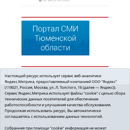
Настоящий ресурс использует сервис веб-аналитики
Яндекс.Метрика, предоставляемый компанией ООО "Яндекс"
(119021, Россия, Москва, ул. Л. Толстого, 16 (далее — Яндекс)).
Сервис Яндекс.Метрика использует файлы "cookie" с целью сбора
ПОЛИТИКА
ОБЩЕСТВО
ЗДОРОВЬЕ
технических данных посетителей для обеспечения
КУЛЬТУРА
БЕЗОПАСНОСТЬ
работоспособности и улучшения качества обслуживания.
16+ © 2018 Сорокинский район в деталях.
Продолжая использовать ресурс, Вы автоматически
Новости Сорокинского района
соглашаетесь с использованием данных технологий.
Учредитель: АНО "ИИЦ "Знамя труда", главный
редактор - Королюк Елена Анатольевна, e-mail:
Собранная при помощи "cookie" информация не может