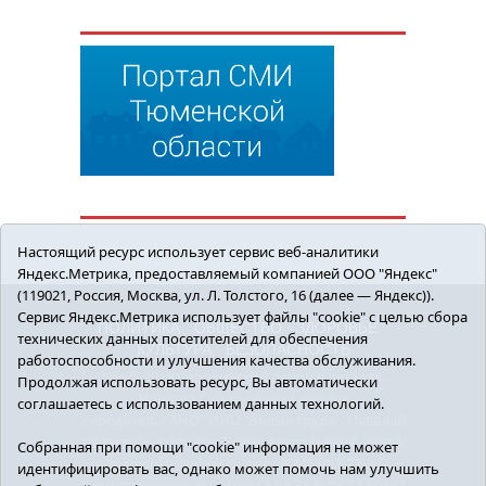
Настоящий ресурс использует сервис веб-аналитики
Яндекс.Метрика, предоставляемый компанией ООО "Яндекс"
(119021, Россия, Москва, ул. Л. Толстого, 16 (далее — Яндекс)).
Сервис Яндекс.Метрика использует файлы "cookie" с целью сбора
ПОЛИТИКА
ОБЩЕСТВО
ЗДОРОВЬЕ
технических данных посетителей для обеспечения
КУЛЬТУРА
БЕЗОПАСНОСТЬ
работоспособности и улучшения качества обслуживания.
16+ © 2018 Сорокинский район в деталях.
Продолжая использовать ресурс, Вы автоматически
Новости Сорокинского района
соглашаетесь с использованием данных технологий.
Учредитель: АНО "ИИЦ "Знамя труда", главный
редактор - Королюк Елена Анатольевна, e-mail:
Собранная при помощи "cookie" информация не может
znamenka@inbox.ru, тел.: 8(34550)2-27-30
идентифицировать вас, однако может помочь нам улучшить
Регистрационный номер СМИ Эл №ФС77-69142