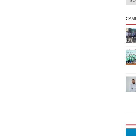
ЗО
САМ