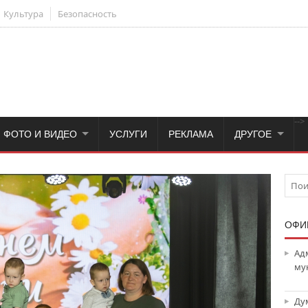
Культура
Безопасность
-->
ФОТО И ВИДЕО
УСЛУГИ
РЕКЛАМА
ДРУГОЕ
ОФИ
Ад
му
Ду