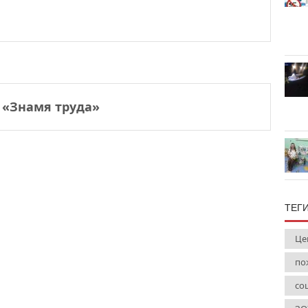
 «Знамя труда»
ТЕГ
Це
по
со