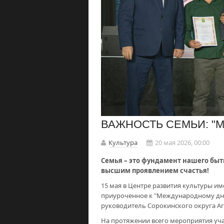
ВАЖНОСТЬ СЕМЬИ: "М
Культура
20 мая 2026, 00:00
Семья – это фундамент нашего быти
высшим проявлением счастья!
15 мая в Центре развития культуры им
приуроченное к "Международному дн
руководитель Сорокинского округа Аг
На протяжении всего мероприятия уч