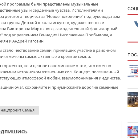
тной программы были представлены музыкальные
CОЦ
дственные узы и сердечные чувства. Исполнителями
а детского творчества "Новое поколение" под руководством
ая группа Детской школы искусств, художественным
рина Викторовна Мартынова, самодеятельный фольклорный
ка" под управлением Геннадия Николаевича Прибылова, а
иян и Андрей Рагозин.
тало чествование семей, принявших участие в районном
ПОС
были отмечены самые активные и крепкие семьи.
ля торжества, но и ценное напоминание о том, что именно
сякаемым источником жизненных сил. Концерт, посвященный
сутствующих атмосферой любви, взаимопонимания и единства.
машний очаг, сохраняйте и приумножайте дорогие семейные
нацпроект Семья
одпишись