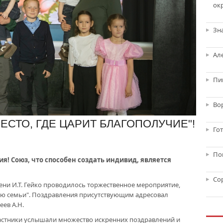
ок
Зн
Ал
Пи
Во
ЕСТО, ГДЕ ЦАРИТ БЛАГОПОЛУЧИЕ"!
Го
По
я! Союз, что способен создать индивид, является
Со
ени И.Т. Гейко проводилось торжественное мероприятие,
ю семьи". Поздравления присутствующим адресовал
еев А.Н.
астники услышали множество искренних поздравлений и