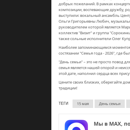
добрых пожеланий. В рамках концер
композиции, воспевающие дружбу, ро
выступили: вокальный ансамбль Центр
Ольги Григорьевны Любич, музыкальн
руководителем которой является Ма
коллектив "Визит" и группа "Сорокин
также сольные исполнители Олег Купр
Наиболее запоминающимся моментом с
состязании "Семья года - 2026", где 
"День семьи" – это не просто повод д
семья является нашей опорой и неис
этой дате, наполнил сердца всех при
Цените своих близких, оберегайте до
традиции!
15 мая
День семьи
ТЕГИ
Мы в МАХ, п