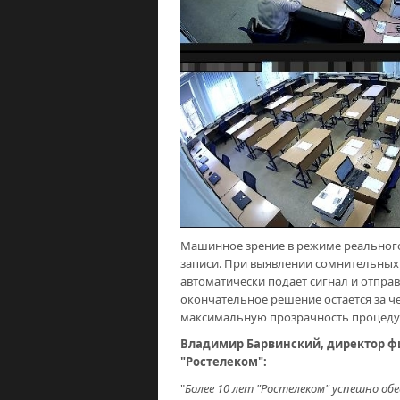
Машинное зрение в режиме реального
записи. При выявлении сомнительных
автоматически подает сигнал и отпр
окончательное решение остается за 
максимальную прозрачность процеду
Владимир Барвинский, директор ф
"Ростелеком":
"
Более 10 лет "Ростелеком" успешно об