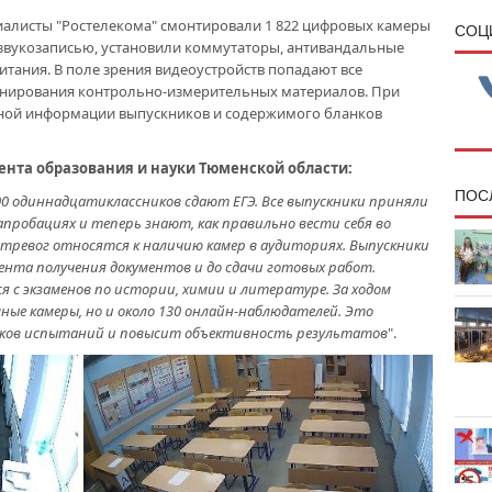
иалисты "Ростелекома" смонтировали 1 822 цифровых камеры
CОЦ
 звукозаписью, установили коммутаторы, антивандальные
тания. В поле зрения видеоустройств попадают все
канирования контрольно-измерительных материалов. При
ной информации выпускников и содержимого бланков
ента образования и науки Тюменской области:
ПОС
200 одиннадцатиклассников сдают ЕГЭ. Все выпускники приняли
апробациях и теперь знают, как правильно вести себя во
з тревог относятся к наличию камер в аудиториях. Выпускники
ента получения документов и до сдачи готовых работ.
я с экзаменов по истории, химии и литературе. За ходом
ные камеры, но и около 130 онлайн-наблюдателей. Это
ников испытаний и повысит объективность результатов
".