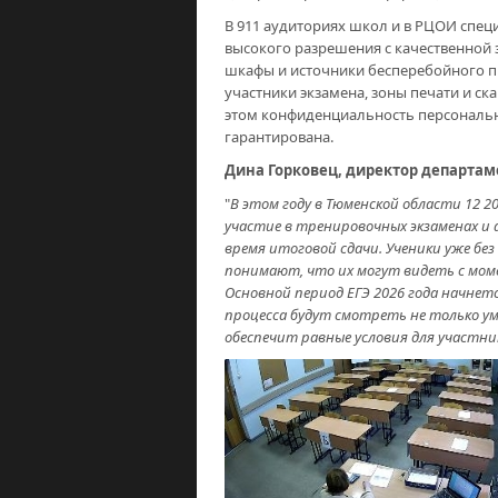
В 911 аудиториях школ и в РЦОИ спец
высокого разрешения с качественной
шкафы и источники бесперебойного пи
участники экзамена, зоны печати и с
этом конфиденциальность персональ
гарантирована.
Дина Горковец, директор департам
"
В этом году в Тюменской области 12 
участие в тренировочных экзаменах и 
время итоговой сдачи. Ученики уже бе
понимают, что их могут видеть с мом
Основной период ЕГЭ 2026 года начнетс
процесса будут смотреть не только ум
обеспечит равные условия для участ