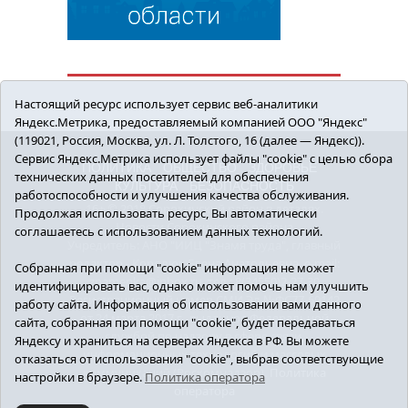
Настоящий ресурс использует сервис веб-аналитики
Яндекс.Метрика, предоставляемый компанией ООО "Яндекс"
(119021, Россия, Москва, ул. Л. Толстого, 16 (далее — Яндекс)).
Сервис Яндекс.Метрика использует файлы "cookie" с целью сбора
ПОЛИТИКА
ОБЩЕСТВО
ЗДОРОВЬЕ
технических данных посетителей для обеспечения
КУЛЬТУРА
БЕЗОПАСНОСТЬ
работоспособности и улучшения качества обслуживания.
16+ © 2018 Сорокинский район в деталях.
Продолжая использовать ресурс, Вы автоматически
Новости Сорокинского района
соглашаетесь с использованием данных технологий.
Учредитель: АНО "ИИЦ "Знамя труда", главный
редактор - Королюк Елена Анатольевна, e-mail:
Собранная при помощи "cookie" информация не может
znamenka@inbox.ru, тел.: 8(34550)2-27-30
идентифицировать вас, однако может помочь нам улучшить
Регистрационный номер СМИ Эл №ФС77-69142
работу сайта. Информация об использовании вами данного
от 24 марта 2017 г., выданное Федеральной
сайта, собранная при помощи "cookie", будет передаваться
службой по надзору в сфере связи,
Яндексу и храниться на серверах Яндекса в РФ. Вы можете
информационных технологий и массовых
отказаться от использования "cookie", выбрав соответствующие
коммуникаций (Роскомнадзор).
Политика
настройки в браузере.
Политика оператора
оператора