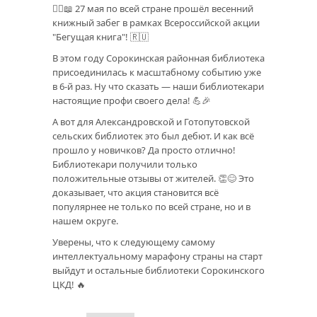
🏃‍♀📖 27 мая по всей стране прошёл весенний
книжный забег в рамках Всероссийской акции
"Бегущая книга"! 🇷🇺
В этом году Сорокинская районная библиотека
присоединилась к масштабному событию уже
в 6-й раз. Ну что сказать — наши библиотекари
настоящие профи своего дела! 💪🎉
А вот для Александровской и Готопутовской
сельских библиотек это был дебют. И как всё
прошло у новичков? Да просто отлично!
Библиотекари получили только
положительные отзывы от жителей. 👏😊 Это
доказывает, что акция становится всё
популярнее не только по всей стране, но и в
нашем округе.
Уверены, что к следующему самому
интеллектуальному марафону страны на старт
выйдут и остальные библиотеки Сорокинского
ЦКД! 🔥