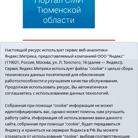
Настоящий ресурс использует сервис веб-аналитики
Яндекс.Метрика, предоставляемый компанией ООО "Яндекс"
(119021, Россия, Москва, ул. Л. Толстого, 16 (далее — Яндекс)).
Сервис Яндекс.Метрика использует файлы "cookie" с целью сбора
ПОЛИТИКА
ОБЩЕСТВО
ЗДОРОВЬЕ
технических данных посетителей для обеспечения
КУЛЬТУРА
БЕЗОПАСНОСТЬ
работоспособности и улучшения качества обслуживания.
16+ © 2018 Сорокинский район в деталях.
Продолжая использовать ресурс, Вы автоматически
Новости Сорокинского района
соглашаетесь с использованием данных технологий.
Учредитель: АНО "ИИЦ "Знамя труда", главный
редактор - Королюк Елена Анатольевна, e-mail:
Собранная при помощи "cookie" информация не может
znamenka@inbox.ru, тел.: 8(34550)2-27-30
идентифицировать вас, однако может помочь нам улучшить
Регистрационный номер СМИ Эл №ФС77-69142
работу сайта. Информация об использовании вами данного
от 24 марта 2017 г., выданное Федеральной
сайта, собранная при помощи "cookie", будет передаваться
службой по надзору в сфере связи,
Яндексу и храниться на серверах Яндекса в РФ. Вы можете
информационных технологий и массовых
отказаться от использования "cookie", выбрав соответствующие