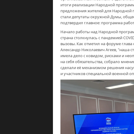
итоги реализации Народной программы
предложения жителей для Народной п
стали депутаты окружной Думы, общес
подтвердил главное: программа работа
Начало работы над Народной програм
страна столкнулась с пандемией COVI
вызовы. Как отметил на форуме глава 
Александр Николаевич Агеев, "наша с
имела дело с ковидом, рисками и нео
на себя обязательства, собрало мнени
сделали её механизмом решения насу
и участников специальной военной оп