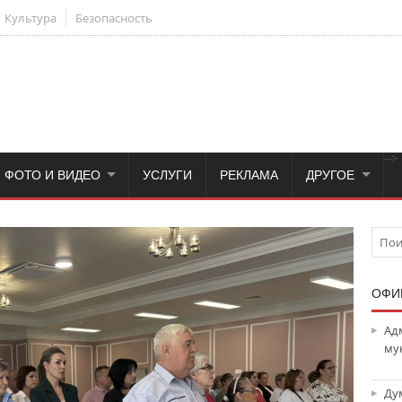
Культура
Безопасность
-->
ФОТО И ВИДЕО
УСЛУГИ
РЕКЛАМА
ДРУГОЕ
ОФИ
Ад
му
Ду