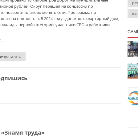
монтировано 18 километров дорог, на муниципальные
ре
ионов рублей. Округ перешёл на концессии по
то позволит планово менять сети. Программа по
вы
полнена полностью. В 2024 году сдан многоквартирный дом,
инвалиды первой категории, участники СВО и работники
САМ
.
езультат!»
одпишись
 «Знамя труда»