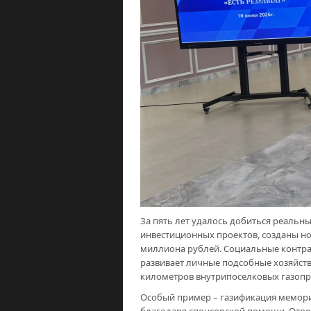
За пять лет удалось добиться реальны
инвестиционных проектов, созданы но
миллиона рублей. Социальные контр
развивает личные подсобные хозяйст
километров внутрипоселковых газопр
Особый пример – газификация мемориа