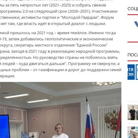
 за пять непростых лет (2021–2025) и собрать свежие
CОЦ
рограммы 2.0 на следующий срок (2026–2031). Участниками
твенники, активисты партии и "Молодой Гвардии". Форум
ет там, где власть идёт в открытый диалог с людьми.
мой пришлось на 2021 год – время тяжёлое. Именно тогда
D-19, затем добавились геополитические и экономические
округа, секретарь местного отделения "Единой России"
трана, заходя в 2021 году в реализацию народной программы,
ПОС
пределённостью. Но руководство страны не побоялось взять
я людей – куда двигаться дальше". Программу не свернули, а
щных проблем – от газификации и дорог до поддержки семей
ерации.