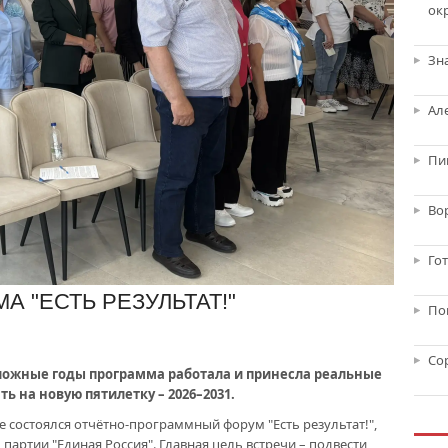
ок
Зн
Ал
Пи
Во
Го
 "ЕСТЬ РЕЗУЛЬТАТ!"
По
Со
ложные годы программа работала и принесла реальные
ь на новую пятилетку – 2026–2031.
состоялся отчётно-программный форум "Есть результат!",
артии "Единая Россия". Главная цель встречи – подвести