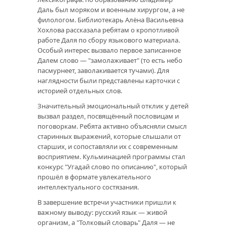
Даль был моряком и военным хирургом, а не
филологом. Библиотекарь Алёна Васильевна
Хохлова рассказала ребятам о кропотливой
работе Даля по сбору языкового материала.
Особый интерес вызвало первое записанное
Далем слово — "замолаживает" (то есть небо
пасмурнеет, заволакивается тучами). Для
наглядности были представлены карточки с
историей отдельных слов.
Значительный эмоциональный отклик у детей
вызвал раздел, посвящённый пословицам и
поговоркам. Ребята активно объясняли смысл
старинных выражений, которые слышали от
старших, и сопоставляли их с современным
восприятием. Кульминацией программы стал
конкурс "Угадай слово по описанию", который
прошёл в формате увлекательного
интеллектуального состязания.
В завершение встречи участники пришли к
важному выводу: русский язык — живой
организм, а "Толковый словарь" Даля — не