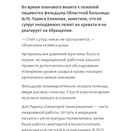
Во время планового визита к пожилой
пациентке фельдшер Областной больницы
№19, Лариса Каюмова, заметила, что её
супруг неподвижно лежит на кровати и не
реагирует на обращения.
— Спит с утра, никак не просыпается, —
объяснила хозяйка дома.
Артериальное давление мужчины было в
норме, но медицинский работник решила
провести дополнительное обследование.
Измерение уровня сахара в крови показало
критически низкие значения.
Фельдшер незамедлительно оказала помощь,
введя раствор глюкозы. Спустя короткое время
мужчина пришёл в сознание.
Для Ларисы Каюмовой такие решения — часть
ежедневной работы. Её путь в медицине
начался с регистратуры поликлиники, затем
была работа санитаркой в моногоспитале,
медицинской сестрой в поликлинике. В 2025