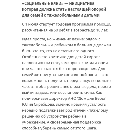
«Социальные няни» — инициатива,
которая должна стать настоящей опорой
для семей с тяжелобольными детьми.
С 1 июля стартует годовая программа помощи,
рассчитанная на 50 ребят в возрасте до 18 лет.
Идея проста, но жизненно важна: рядом с
тяжелобольным ребёнком в больнице должен
быть кто‑то, кто не оставит его одного.
Особенно это критично для детей‑сирот с
паллиативным статусом: при госпитализации
они часто остаются без сопровождения. Для
семей же присутствие социальной няни — это
возможность получить передышку: несколько
часов, чтобы решить неотложные дела, просто
выйти из дома или восстановить силы. Как
подчёркивает директор АНО "Дом для Веры"
Юлия Скребцова, именно крайняя усталость
нередко подталкивает родителей к тяжёлому
решению об устройстве ребёнка в
учреждение. А своевременная поддержка
способна уберечь семью от этого шага.