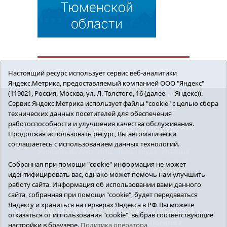
Настоящий ресурс использует сервис веб-аналитики
Яндекс.Метрика, предоставляемый компанией ООО "Яндекс"
(119021, Россия, Москва, ул. Л. Толстого, 16 (далее — Яндекс)).
Сервис Яндекс.Метрика использует файлы "cookie" с целью сбора
ПОЛИТИКА
ОБЩЕСТВО
ЗДОРОВЬЕ
технических данных посетителей для обеспечения
КУЛЬТУРА
БЕЗОПАСНОСТЬ
работоспособности и улучшения качества обслуживания.
16+ © 2018 Сорокинский район в деталях.
Продолжая использовать ресурс, Вы автоматически
Новости Сорокинского района
соглашаетесь с использованием данных технологий.
Учредитель: АНО "ИИЦ "Знамя труда", главный
редактор - Королюк Елена Анатольевна, e-mail:
Собранная при помощи "cookie" информация не может
znamenka@inbox.ru, тел.: 8(34550)2-27-30
идентифицировать вас, однако может помочь нам улучшить
Регистрационный номер СМИ Эл №ФС77-69142
работу сайта. Информация об использовании вами данного
от 24 марта 2017 г., выданное Федеральной
сайта, собранная при помощи "cookie", будет передаваться
службой по надзору в сфере связи,
Яндексу и храниться на серверах Яндекса в РФ. Вы можете
информационных технологий и массовых
отказаться от использования "cookie", выбрав соответствующие
коммуникаций (Роскомнадзор).
Политика
настройки в браузере.
Политика оператора