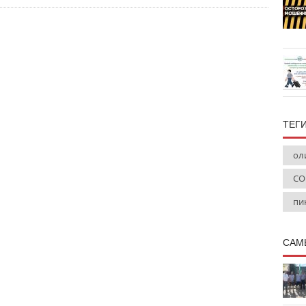
ТЕГ
ол
СО
пи
САМ