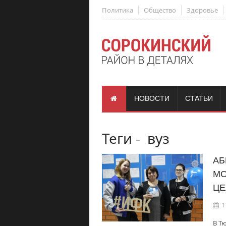
Политика
Общество
Здоровье
НОВОСТИ
СТАТЬИ
Теги
-
вуз
АБ
МО
ЦЕ
1
В Т