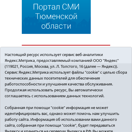
Настоящий ресурс использует сервис веб-аналитики
Яндекс.Метрика, предоставляемый компанией ООО "Яндекс"
(119021, Россия, Москва, ул. Л. Толстого, 16 (далее — Яндекс)).
Сервис Яндекс.Метрика использует файлы "cookie" с целью сбора
ПОЛИТИКА
ОБЩЕСТВО
ЗДОРОВЬЕ
технических данных посетителей для обеспечения
КУЛЬТУРА
БЕЗОПАСНОСТЬ
работоспособности и улучшения качества обслуживания.
16+ © 2018 Сорокинский район в деталях.
Продолжая использовать ресурс, Вы автоматически
Новости Сорокинского района
соглашаетесь с использованием данных технологий.
Учредитель: АНО "ИИЦ "Знамя труда", главный
редактор - Королюк Елена Анатольевна, e-mail:
Собранная при помощи "cookie" информация не может
znamenka@inbox.ru, тел.: 8(34550)2-27-30
идентифицировать вас, однако может помочь нам улучшить
Регистрационный номер СМИ Эл №ФС77-69142
работу сайта. Информация об использовании вами данного
от 24 марта 2017 г., выданное Федеральной
сайта, собранная при помощи "cookie", будет передаваться
службой по надзору в сфере связи,
Яндексу и храниться на серверах Яндекса в РФ. Вы можете