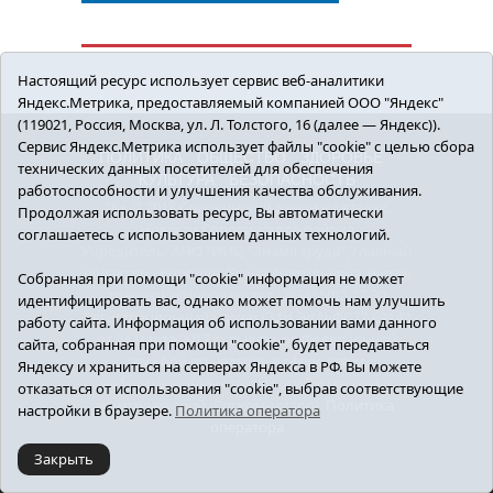
Настоящий ресурс использует сервис веб-аналитики
Яндекс.Метрика, предоставляемый компанией ООО "Яндекс"
(119021, Россия, Москва, ул. Л. Толстого, 16 (далее — Яндекс)).
Сервис Яндекс.Метрика использует файлы "cookie" с целью сбора
ПОЛИТИКА
ОБЩЕСТВО
ЗДОРОВЬЕ
технических данных посетителей для обеспечения
КУЛЬТУРА
БЕЗОПАСНОСТЬ
работоспособности и улучшения качества обслуживания.
16+ © 2018 Сорокинский район в деталях.
Продолжая использовать ресурс, Вы автоматически
Новости Сорокинского района
соглашаетесь с использованием данных технологий.
Учредитель: АНО "ИИЦ "Знамя труда", главный
редактор - Королюк Елена Анатольевна, e-mail:
Собранная при помощи "cookie" информация не может
znamenka@inbox.ru, тел.: 8(34550)2-27-30
идентифицировать вас, однако может помочь нам улучшить
Регистрационный номер СМИ Эл №ФС77-69142
работу сайта. Информация об использовании вами данного
от 24 марта 2017 г., выданное Федеральной
сайта, собранная при помощи "cookie", будет передаваться
службой по надзору в сфере связи,
Яндексу и храниться на серверах Яндекса в РФ. Вы можете
информационных технологий и массовых
отказаться от использования "cookie", выбрав соответствующие
коммуникаций (Роскомнадзор).
Политика
настройки в браузере.
Политика оператора
оператора
Закрыть