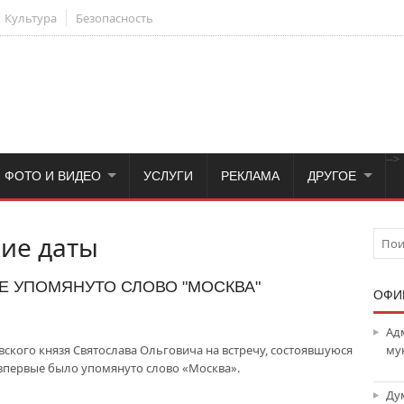
Культура
Безопасность
-->
ФОТО И ВИДЕО
УСЛУГИ
РЕКЛАМА
ДРУГОЕ
ие даты
ВЫЕ УПОМЯНУТО СЛОВО "МОСКВА"
ОФИ
Ад
кого князя Святослава Ольговича на встречу, состоявшуюся
му
й впервые было упомянуто слово «Москва».
Ду