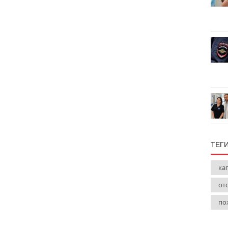
ТЕГ
ка
от
по