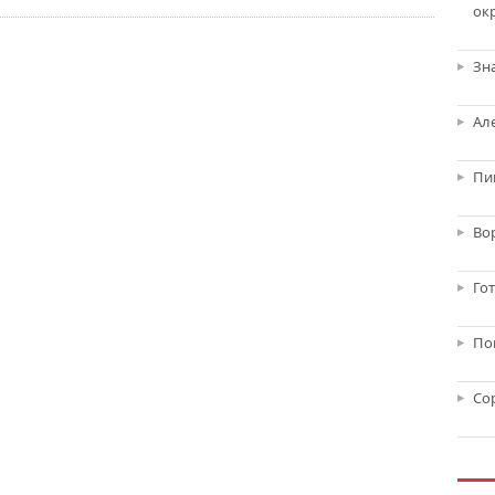
ок
Зн
Ал
Пи
Во
Го
По
Со