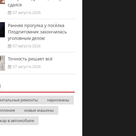
сдался
07 августа 2026
Ранняя прогулка у посёлка
Плодпитомник закончилась
уголовным делом
07 августа 2026
Точность решает всё
07 августа 2026
И
питальные ремонты
наркоманы
опление
новые машины
жар в автомобиле