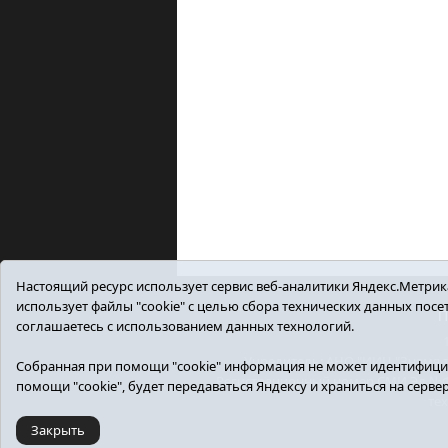
Настоящий ресурс использует сервис веб-аналитики Яндекс.Метрика,
использует файлы "cookie" с целью сбора технических данных пос
П
соглашаетесь с использованием данных технологий.
Учредитель: АНО "ИИЦ "Знамя тр
Собранная при помощи "cookie" информация не может идентифицир
Регистрационный номер СМИ Эл №ФС7
помощи "cookie", будет передаваться Яндексу и храниться на серве
те
Закрыть