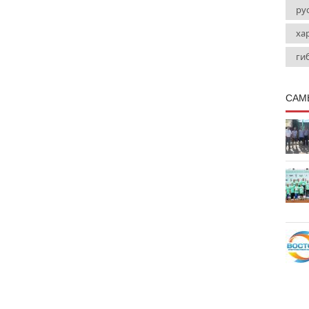
ру
ха
ги
САМ