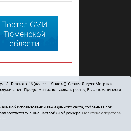
. Л. Толстого, 16 (далее — Яндекс)). Сервис Яндекс.Метрика
бслуживания. Продолжая использовать ресурс, Вы автоматически
ТЬ
а
inbox.ru, тел.: 8(34550)2-27-30
ация об использовании вами данного сайта, собранная при
зору в сфере связи, информационных
ыбрав соответствующие настройки в браузере.
Политика оператора
ора