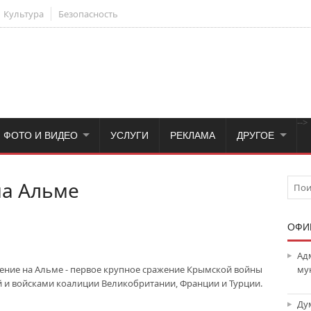
Культура
Безопасность
-->
ФОТО И ВИДЕО
УСЛУГИ
РЕКЛАМА
ДРУГОЕ
а Альме
ОФИ
Ад
ажение на Альме - первое крупное сражение Крымской войны
му
й и войсками коалиции Великобритании, Франции и Турции.
Ду