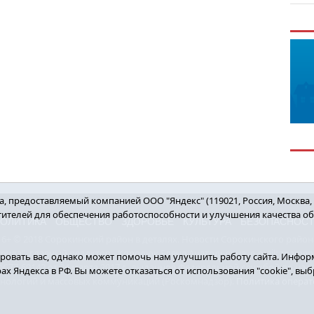
 предоставляемый компанией ООО "Яндекс" (119021, Россия, Москва, ул
етителей для обеспечения работоспособности и улучшения качества о
ОЛИТИКА
ОБЩЕСТВО
ЗДОРОВЬЕ
КУЛЬТУРА
БЕЗОПАСНОС
16+ © 2018 Сорокинский район в деталях. Новости Сорокинского район
уда", главный редактор - Королюк Елена Анатольевна, e-mail: znamenka@
овать вас, однако может помочь нам улучшить работу сайта. Информ
7-69142 от 24 марта 2017 г., выданное Федеральной службой по над
рах Яндекса в РФ. Вы можете отказаться от использования "cookie", в
хнологий и массовых коммуникаций (Роскомнадзор).
Политика операт