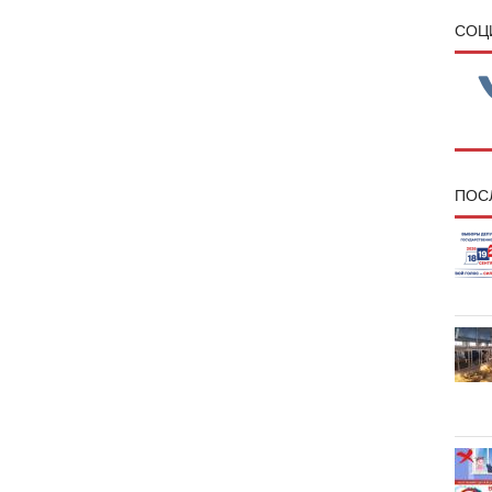
CОЦ
ПОС