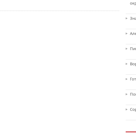
ок
Зн
Ал
Пи
Во
Го
По
Со