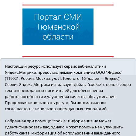
Настоящий ресурс использует сервис веб-аналитики
Яндекс.Метрика, предоставляемый компанией ООО "Яндекс"
(119021, Россия, Москва, ул. Л. Толстого, 16 (далее — Яндекс)).
Сервис Яндекс.Метрика использует файлы "cookie" с целью сбора
ПОЛИТИКА
ОБЩЕСТВО
ЗДОРОВЬЕ
технических данных посетителей для обеспечения
КУЛЬТУРА
БЕЗОПАСНОСТЬ
работоспособности и улучшения качества обслуживания.
16+ © 2018 Сорокинский район в деталях.
Продолжая использовать ресурс, Вы автоматически
Новости Сорокинского района
соглашаетесь с использованием данных технологий.
Учредитель: АНО "ИИЦ "Знамя труда", главный
редактор - Королюк Елена Анатольевна, e-mail:
Собранная при помощи "cookie" информация не может
znamenka@inbox.ru, тел.: 8(34550)2-27-30
идентифицировать вас, однако может помочь нам улучшить
Регистрационный номер СМИ Эл №ФС77-69142
работу сайта. Информация об использовании вами данного