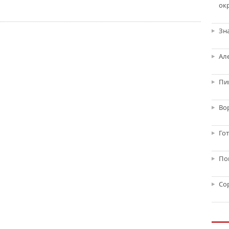
ок
Зн
Ал
Пи
Во
Го
По
Со