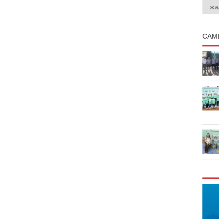
жа
САМ