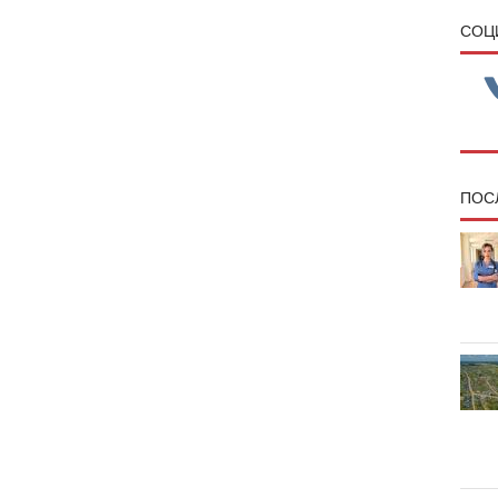
CОЦ
ПОС