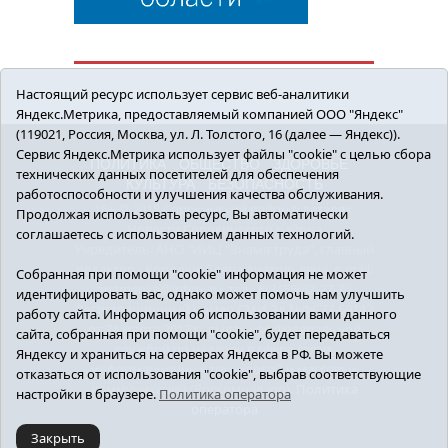
Настоящий ресурс использует сервис веб-аналитики
Яндекс.Метрика, предоставляемый компанией ООО "Яндекс"
(119021, Россия, Москва, ул. Л. Толстого, 16 (далее — Яндекс)).
Сервис Яндекс.Метрика использует файлы "cookie" с целью сбора
ПОЛИТИКА
ОБЩЕСТВО
ЗДОРОВЬЕ
технических данных посетителей для обеспечения
КУЛЬТУРА
БЕЗОПАСНОСТЬ
работоспособности и улучшения качества обслуживания.
16+ © 2018 Сорокинский район в деталях.
Продолжая использовать ресурс, Вы автоматически
Новости Сорокинского района
соглашаетесь с использованием данных технологий.
Учредитель: АНО "ИИЦ "Знамя труда", главный
редактор - Королюк Елена Анатольевна, e-mail:
Собранная при помощи "cookie" информация не может
znamenka@inbox.ru, тел.: 8(34550)2-27-30
идентифицировать вас, однако может помочь нам улучшить
Регистрационный номер СМИ Эл №ФС77-69142
работу сайта. Информация об использовании вами данного
от 24 марта 2017 г., выданное Федеральной
сайта, собранная при помощи "cookie", будет передаваться
службой по надзору в сфере связи,
Яндексу и храниться на серверах Яндекса в РФ. Вы можете
информационных технологий и массовых
отказаться от использования "cookie", выбрав соответствующие
коммуникаций (Роскомнадзор).
Политика
настройки в браузере.
Политика оператора
оператора
Закрыть