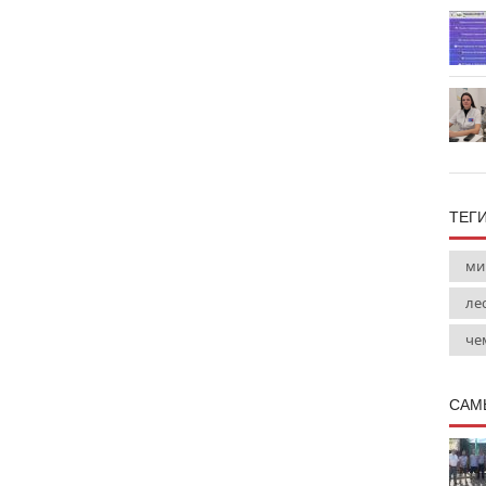
ТЕГ
ми
ле
че
САМ