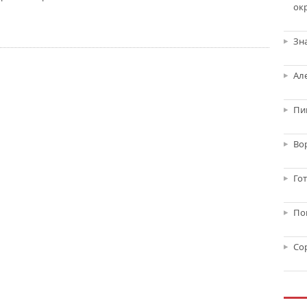
ок
Зн
Ал
Пи
Во
Го
По
Со