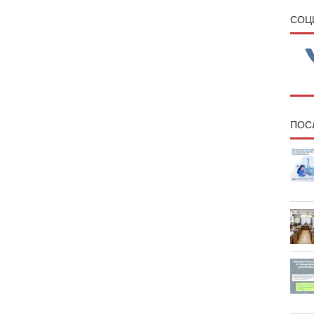
CОЦ
ПОС