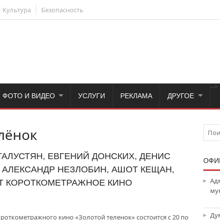
Культура
Безопасность
-->
ФОТО И ВИДЕО
УСЛУГИ
РЕКЛАМА
ДРУГОЕ
лёнок
ГАЛУСТЯН, ЕВГЕНИЙ ДОНСКИХ, ДЕНИС
ОФИ
 АЛЕКСАНДР НЕЗЛОБИН, АШОТ КЕЩАН,
Ад
НТ КОРОТКОМЕТРАЖНОЕ КИНО
му
Ду
откометражного кино «Золотой теленок» состоится с 20 по