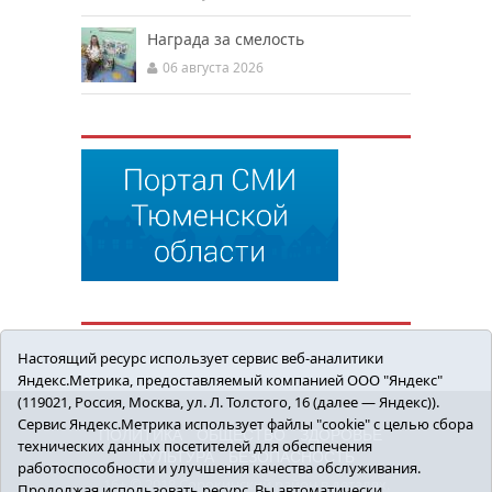
Награда за смелость
06 августа 2026
Настоящий ресурс использует сервис веб-аналитики
Яндекс.Метрика, предоставляемый компанией ООО "Яндекс"
(119021, Россия, Москва, ул. Л. Толстого, 16 (далее — Яндекс)).
Сервис Яндекс.Метрика использует файлы "cookie" с целью сбора
ПОЛИТИКА
ОБЩЕСТВО
ЗДОРОВЬЕ
технических данных посетителей для обеспечения
КУЛЬТУРА
БЕЗОПАСНОСТЬ
работоспособности и улучшения качества обслуживания.
16+ © 2018 Сорокинский район в деталях.
Продолжая использовать ресурс, Вы автоматически