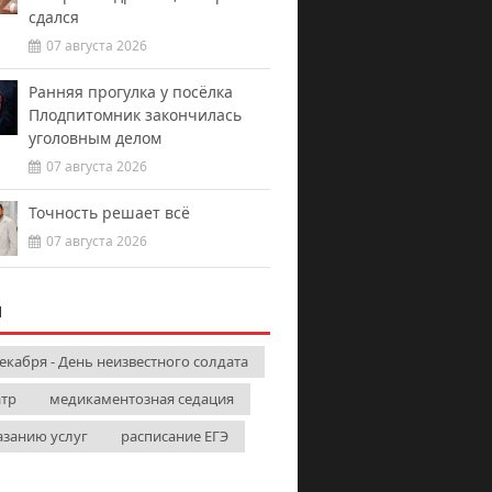
сдался
07 августа 2026
Ранняя прогулка у посёлка
Плодпитомник закончилась
уголовным делом
07 августа 2026
Точность решает всё
07 августа 2026
И
декабря - День неизвестного солдата
атр
медикаментозная седация
азанию услуг
расписание ЕГЭ