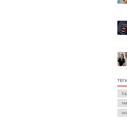
ТЕГ
3 
те
ок