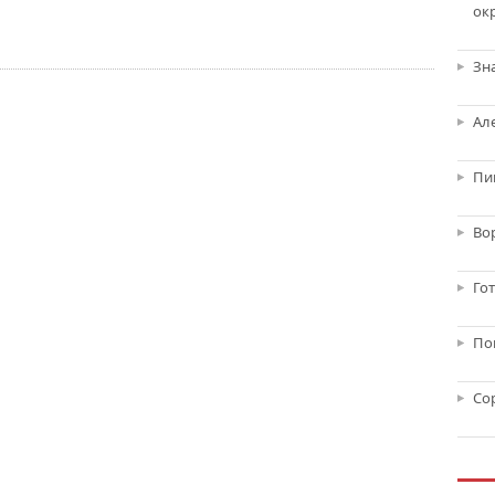
ок
Зн
Ал
Пи
Во
Го
По
Со