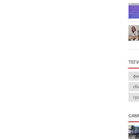
ТЕГ
фи
сб
гр
САМ