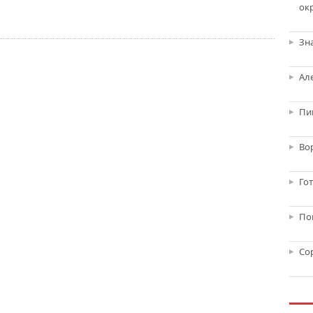
ок
Зн
Ал
Пи
Во
Го
По
Со