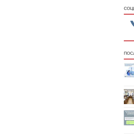
CОЦ
ПОС