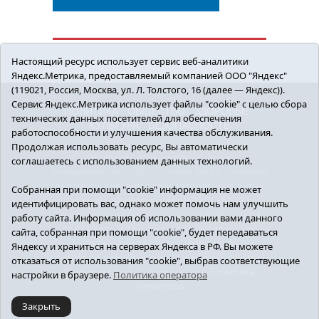
Настоящий ресурс использует сервис веб-аналитики
Яндекс.Метрика, предоставляемый компанией ООО "Яндекс"
(119021, Россия, Москва, ул. Л. Толстого, 16 (далее — Яндекс)).
Сервис Яндекс.Метрика использует файлы "cookie" с целью сбора
ПОЛИТИКА
ОБЩЕСТВО
ЗДОРОВЬЕ
технических данных посетителей для обеспечения
КУЛЬТУРА
БЕЗОПАСНОСТЬ
работоспособности и улучшения качества обслуживания.
16+ © 2018 Сорокинский район в деталях.
Продолжая использовать ресурс, Вы автоматически
Новости Сорокинского района
соглашаетесь с использованием данных технологий.
Учредитель: АНО "ИИЦ "Знамя труда", главный
редактор - Королюк Елена Анатольевна, e-mail:
Собранная при помощи "cookie" информация не может
znamenka@inbox.ru, тел.: 8(34550)2-27-30
идентифицировать вас, однако может помочь нам улучшить
Регистрационный номер СМИ Эл №ФС77-69142
работу сайта. Информация об использовании вами данного
от 24 марта 2017 г., выданное Федеральной
сайта, собранная при помощи "cookie", будет передаваться
службой по надзору в сфере связи,
Яндексу и храниться на серверах Яндекса в РФ. Вы можете
информационных технологий и массовых
отказаться от использования "cookie", выбрав соответствующие
коммуникаций (Роскомнадзор).
Политика
настройки в браузере.
Политика оператора
оператора
Закрыть