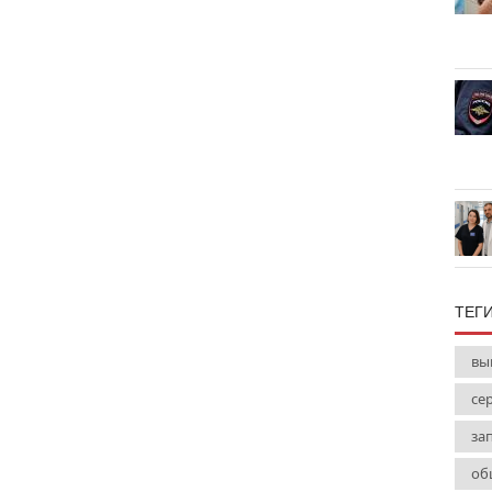
ТЕГ
вы
се
за
об