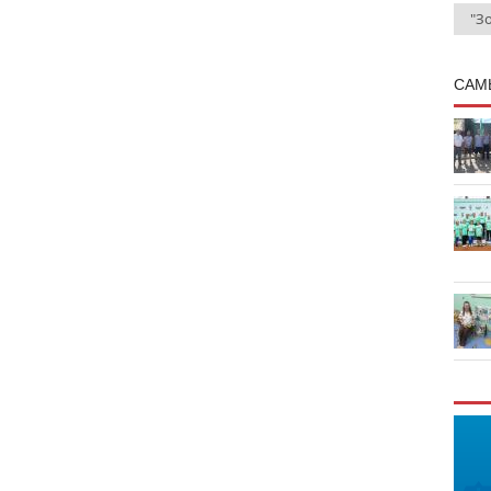
"З
САМ