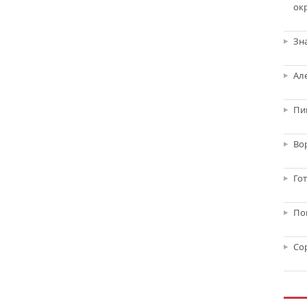
ок
Зн
Ал
Пи
Во
Го
По
Со