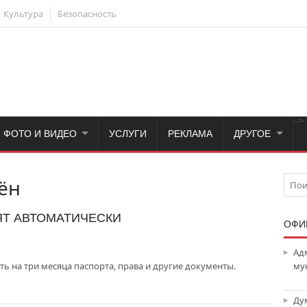
Культура
Безопасность
-->
ФОТО И ВИДЕО
УСЛУГИ
РЕКЛАМА
ДРУГОЕ
ён
ЯТ АВТОМАТИЧЕСКИ
ОФИ
Ад
ь на три месяца паспорта, права и другие документы.
му
Ду