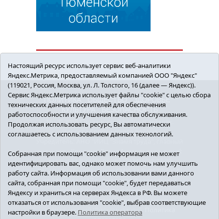
Настоящий ресурс использует сервис веб-аналитики
Яндекс.Метрика, предоставляемый компанией ООО "Яндекс"
(119021, Россия, Москва, ул. Л. Толстого, 16 (далее — Яндекс)).
Сервис Яндекс.Метрика использует файлы "cookie" с целью сбора
ПОЛИТИКА
ОБЩЕСТВО
ЗДОРОВЬЕ
технических данных посетителей для обеспечения
КУЛЬТУРА
БЕЗОПАСНОСТЬ
работоспособности и улучшения качества обслуживания.
16+ © 2018 Сорокинский район в деталях.
Продолжая использовать ресурс, Вы автоматически
Новости Сорокинского района
соглашаетесь с использованием данных технологий.
Учредитель: АНО "ИИЦ "Знамя труда", главный
редактор - Королюк Елена Анатольевна, e-mail:
Собранная при помощи "cookie" информация не может
znamenka@inbox.ru, тел.: 8(34550)2-27-30
идентифицировать вас, однако может помочь нам улучшить
Регистрационный номер СМИ Эл №ФС77-69142
работу сайта. Информация об использовании вами данного
от 24 марта 2017 г., выданное Федеральной
сайта, собранная при помощи "cookie", будет передаваться
службой по надзору в сфере связи,
Яндексу и храниться на серверах Яндекса в РФ. Вы можете
информационных технологий и массовых
отказаться от использования "cookie", выбрав соответствующие
коммуникаций (Роскомнадзор).
Политика
настройки в браузере.
Политика оператора