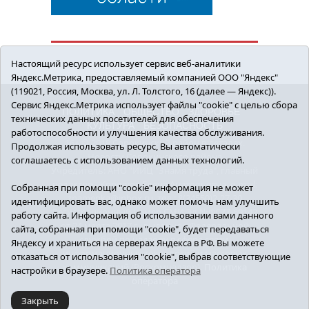
Настоящий ресурс использует сервис веб-аналитики
Яндекс.Метрика, предоставляемый компанией ООО "Яндекс"
(119021, Россия, Москва, ул. Л. Толстого, 16 (далее — Яндекс)).
Сервис Яндекс.Метрика использует файлы "cookie" с целью сбора
ПОЛИТИКА
ОБЩЕСТВО
ЗДОРОВЬЕ
технических данных посетителей для обеспечения
КУЛЬТУРА
БЕЗОПАСНОСТЬ
работоспособности и улучшения качества обслуживания.
16+ © 2018 Сорокинский район в деталях.
Продолжая использовать ресурс, Вы автоматически
Новости Сорокинского района
соглашаетесь с использованием данных технологий.
Учредитель: АНО "ИИЦ "Знамя труда", главный
редактор - Королюк Елена Анатольевна, e-mail:
Собранная при помощи "cookie" информация не может
znamenka@inbox.ru, тел.: 8(34550)2-27-30
идентифицировать вас, однако может помочь нам улучшить
Регистрационный номер СМИ Эл №ФС77-69142
работу сайта. Информация об использовании вами данного
от 24 марта 2017 г., выданное Федеральной
сайта, собранная при помощи "cookie", будет передаваться
службой по надзору в сфере связи,
Яндексу и храниться на серверах Яндекса в РФ. Вы можете
информационных технологий и массовых
отказаться от использования "cookie", выбрав соответствующие
коммуникаций (Роскомнадзор).
Политика
настройки в браузере.
Политика оператора
оператора
Закрыть