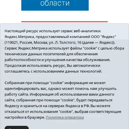
Настоящий ресурс использует сервис веб-аналитики
Яндекс.Метрика, предоставляемый компанией ООО "Яндекс"
(119021, Россия, Москва, ул. Л. Толстого, 16 (далее — Яндекс)).
Сервис Яндекс.Метрика использует файлы "cookie" с целью сбора
ПОЛИТИКА
ОБЩЕСТВО
ЗДОРОВЬЕ
технических данных посетителей для обеспечения
КУЛЬТУРА
БЕЗОПАСНОСТЬ
работоспособности и улучшения качества обслуживания.
16+ © 2018 Сорокинский район в деталях.
Продолжая использовать ресурс, Вы автоматически
Новости Сорокинского района
соглашаетесь с использованием данных технологий.
Учредитель: АНО "ИИЦ "Знамя труда", главный
редактор - Королюк Елена Анатольевна, e-mail:
Собранная при помощи "cookie" информация не может
znamenka@inbox.ru, тел.: 8(34550)2-27-30
идентифицировать вас, однако может помочь нам улучшить
Регистрационный номер СМИ Эл №ФС77-69142
работу сайта. Информация об использовании вами данного
от 24 марта 2017 г., выданное Федеральной
сайта, собранная при помощи "cookie", будет передаваться
службой по надзору в сфере связи,
Яндексу и храниться на серверах Яндекса в РФ. Вы можете
информационных технологий и массовых
отказаться от использования "cookie", выбрав соответствующие
коммуникаций (Роскомнадзор).
Политика
настройки в браузере.
Политика оператора
оператора